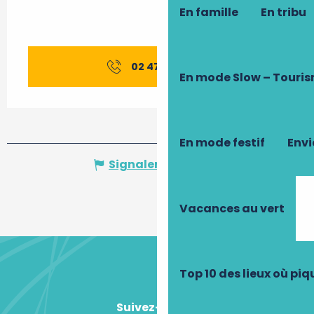
En famille
En tribu
02 47 96 58
▒▒
En mode Slow – Touri
En mode festif
Envi
Signaler une erreur
Vacances au vert
Top 10 des lieux où pi
Suivez-nous !