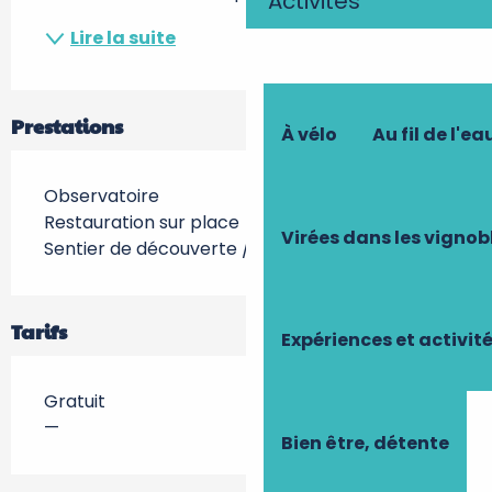
Activités
Lire la suite
Prestations
À vélo
Au fil de l'ea
Observatoire
Restauration sur place
Virées dans les vignob
Sentier de découverte / d'interprétation
Tarifs
Expériences et activit
Gratuit
—
Bien être, détente