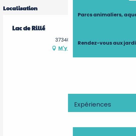
Localisation
Parcs animaliers, aq
Lac de Rillé
37340 Rillé
Rendez-vous aux jard
M'y rendre
Expériences