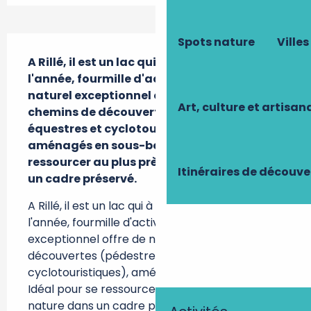
Description
Spots nature
Villes
A Rillé, il est un lac qui à chaque période de 
l'année, fourmille d'activités... Ce site 
naturel exceptionnel offre de nombreux 
Art, culture et artisan
chemins de découvertes (pédestres, 
équestres et cyclotouristiques), 
aménagés en sous-bois. Idéal pour se 
ressourcer au plus près de la nature dans 
Itinéraires de découve
un cadre préservé.
A Rillé, il est un lac qui à chaque période de 
l'année, fourmille d'activités... Ce site naturel 
exceptionnel offre de nombreux chemins de 
découvertes (pédestres, équestres et 
cyclotouristiques), aménagés en sous-bois. 
Idéal pour se ressourcer au plus près de la 
nature dans un cadre préservé. Près...