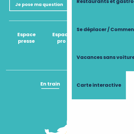
Restaurants et gastr
Je pose ma question
Se déplacer / Comment
Espace
Espace
Comment venir
presse
pro
?
Vacances sans voitur
En train
En avion
Carte interactive