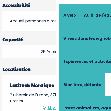
Accessibilité
À vélo
Au fil de l'ea
Accueil personnes à mobilité réduite
Virées dans les vignob
Capacité
25 Personne(s)
Expériences et activit
Localisation
Bien être, détente
Latitude Nordique
2 Chemin de l'Etang, 37120 Braslou, 37120
Braslou
M'y rendre
Parcs animaliers, aq