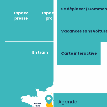
Se déplacer / Comment
Espace
Espace
Comment venir
presse
pro
?
Vacances sans voitur
En train
En avion
Carte interactive
Agenda