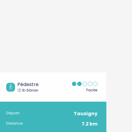
Pédestre
Facile
1h 50min
Tauxigny
Informations pratique
Départ
7.2 km
Distance