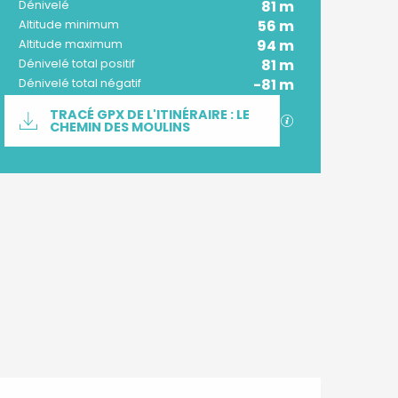
81 m
Dénivelé
56 m
Altitude minimum
94 m
Altitude maximum
81 m
Dénivelé total positif
-81 m
Dénivelé total négatif
Documentation
TRACÉ GPX DE L'ITINÉRAIRE : LE
SECTIONS.TOURI
CHEMIN DES MOULINS
Dénivelé
81 m de Dénivelé