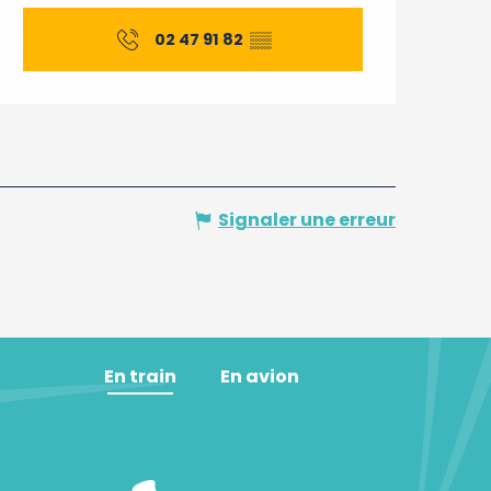
Ouverture et coordonnée
02 47 91 82
▒▒
Signaler une erreur
En train
En avion