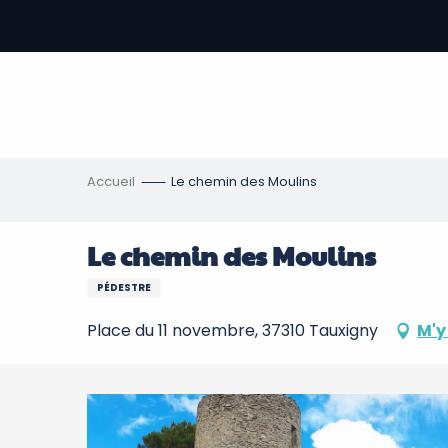
Aller
au
contenu
-
principal
re
ons
Accueil
Le chemin des Moulins
Le chemin des Moulins
PÉDESTRE
Place du 11 novembre, 37310 Tauxigny
M'y