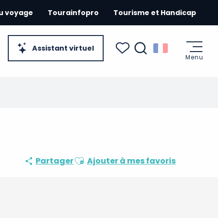
du voyage
Tourainfopro
Tourisme et Handicap
Assistant virtuel
Menu
Recherche
Voir les favoris
Ajouter aux favoris
Partager
Ajouter à mes favoris