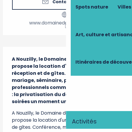
Contactez-nous
Spots nature
Villes
www.domainedelagaliniere.com
Art, culture et artisan
Description
A Nouzilly, le Domaine de la Galinière vous 
Itinéraires de découve
propose la location d'une salle de 
réception et de gîtes.  Conférence, 
mariage, séminaire, pour les 
professionnels comme pour les particuliers 
: la privatisation du domaine fera de vos 
soirées un moment unique.
A Nouzilly, le Domaine de la Galinière vous 
propose la location d'une salle de réception et 
Activités
de gîtes. Conférence, mariage, séminaire, pour 