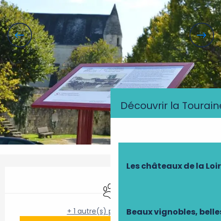
Découvrir la Tourain
Les châteaux de la Loi
Ouverture et coordonnées
Animaux acceptés
Beaux vignobles, belle
+ 1 autre(s) prestation(s)