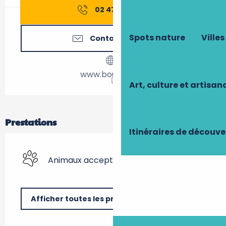
02 47 97 25
▒▒
Spots nature
Villes
Contactez-nous
www.bourgueil.fr
Art, culture et artisan
Prestations
Itinéraires de découve
Animaux acceptés
Afficher toutes les prestations