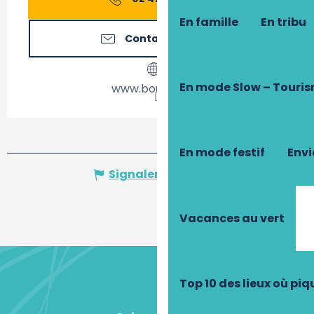
En famille
En tribu
Contactez-nous
En mode Slow – Touri
www.bourgueil.fr
En mode festif
Envi
Signaler une erreur
Vacances au vert
Top 10 des lieux où pi