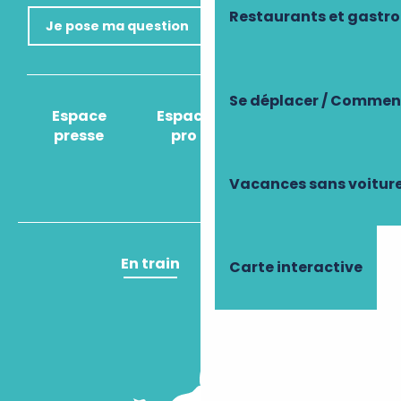
Restaurants et gastr
Je pose ma question
Se déplacer / Comment
Espace
Espace
Comment venir
presse
pro
?
Vacances sans voitur
En train
En avion
Carte interactive