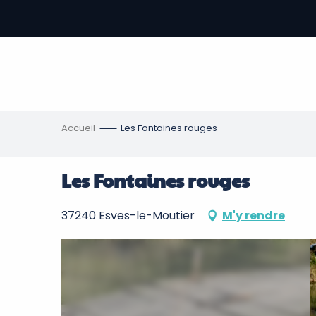
Aller
au
contenu
-
principal
re
ons
Accueil
Les Fontaines rouges
Les Fontaines rouges
37240 Esves-le-Moutier
M'y rendre