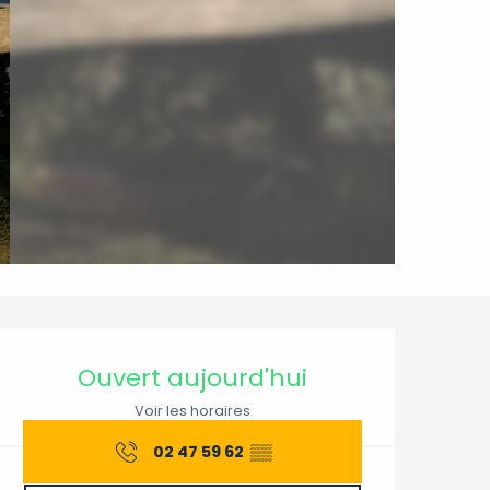
Ouverture et coordonnée
Ouvert aujourd'hui
Voir les horaires
02 47 59 62
▒▒