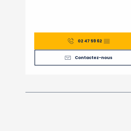
02 47 59 62
▒▒
Contactez-nous