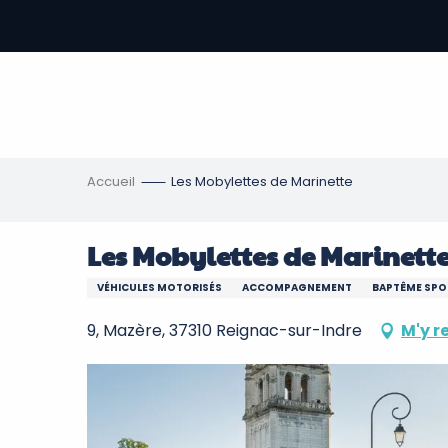
Aller
au
contenu
-
principal
re
ons
Accueil
Les Mobylettes de Marinette
Les Mobylettes de Marinett
VÉHICULES MOTORISÉS
ACCOMPAGNEMENT
BAPTÊME SPO
9, Mazère, 37310 Reignac-sur-Indre
M'y r