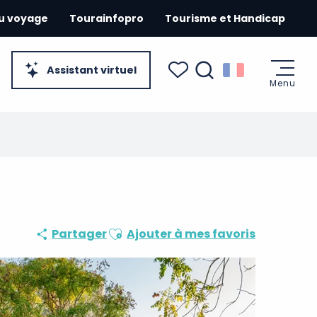
du voyage
Tourainfopro
Tourisme et Handicap
Assistant virtuel
Menu
Recherche
Voir les favoris
Ajouter aux favoris
Partager
Ajouter à mes favoris