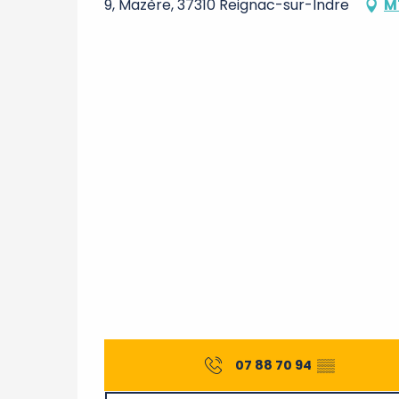
9, Mazère, 37310 Reignac-sur-Indre
M
07 88 70 94
▒▒