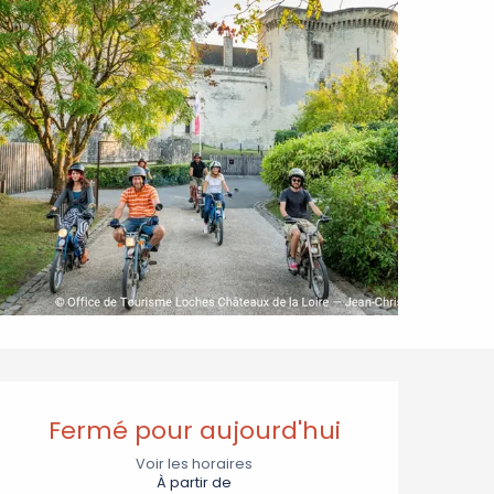
Ouverture et coordonnée
Fermé pour aujourd'hui
Voir les horaires
À partir de