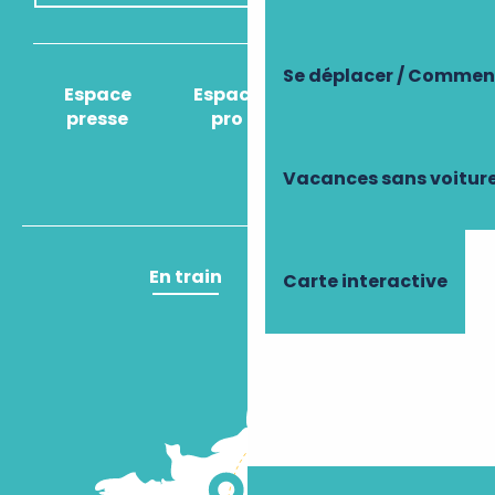
Se déplacer / Comment
Espace
Espace
Comment venir
presse
pro
?
Vacances sans voitur
En train
En avion
Carte interactive