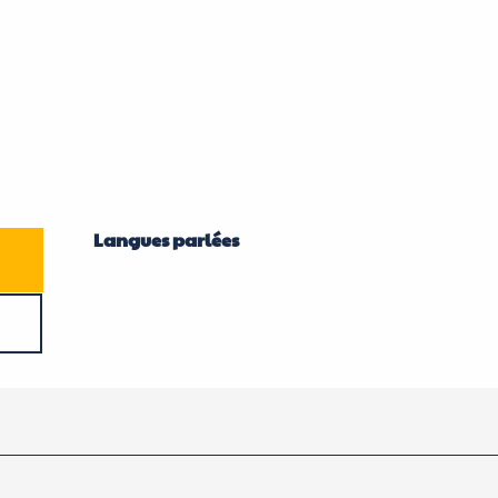
Langues parlées
Langues parlées