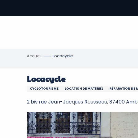
Aller
au
contenu
-
principal
re
ons
Accueil
Locacycle
Locacycle
CYCLOTOURISME
LOCATION DE MATÉRIEL
RÉPARATION DE 
2 bis rue Jean-Jacques Rousseau, 37400 Amb