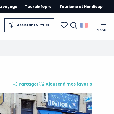
du voyage
Tourainfopro
Tourisme et Handicap
Assistant virtuel
Menu
Recherche
Voir les favoris
Ajouter aux favoris
Partager
Ajouter à mes favoris