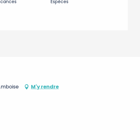
acances
Espèces
 Amboise
M'y rendre