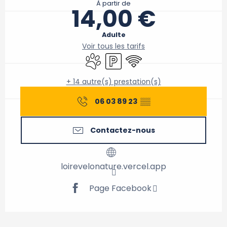
À partir de
14,00 €
Adulte
Voir tous les tarifs
Animaux acceptés
Parking
WiFi
+ 14 autre(s) prestation(s)
06 03 89 23
▒▒
Contactez-nous
loirevelonature.vercel.app
Page Facebook