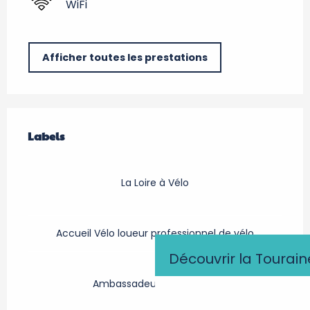
WiFi
Afficher toutes les prestations
Offres de prestations
Labels
Labels
La Loire à Vélo
Accueil Vélo loueur professionnel de vélo
Découvrir la Tourain
Ambassadeur Val de Loire