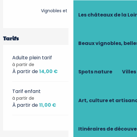
Vignobles et Découvertes
Les châteaux de la Loi
Tarifs
Beaux vignobles, belle
Adulte plein tarif
à partir de
À partir de
14,00 €
Spots nature
Villes
Tarif enfant
à partir de
Art, culture et artisan
À partir de
11,00 €
Itinéraires de découve