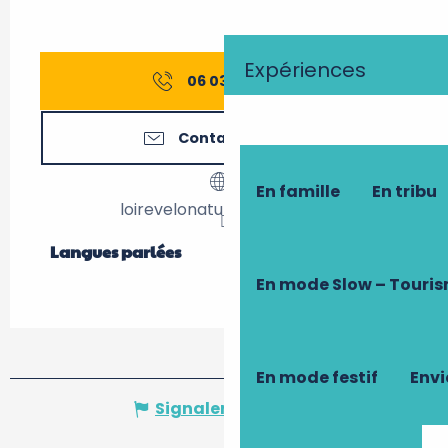
Expériences
06 03 89 23
▒▒
Contactez-nous
En famille
En tribu
loirevelonature.vercel.app
Langues parlées
Langues parlées
En mode Slow – Touri
En mode festif
Envi
Signaler une erreur