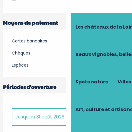
—
Moyens de paiement
Les châteaux de la Loi
Cartes bancaires
Chèques
Beaux vignobles, belle
Espèces
Spots nature
Villes
Périodes d'ouverture
Art, culture et artisan
Jusqu'au
31 août 2026
Du
6 avril 2026
au
30 avril