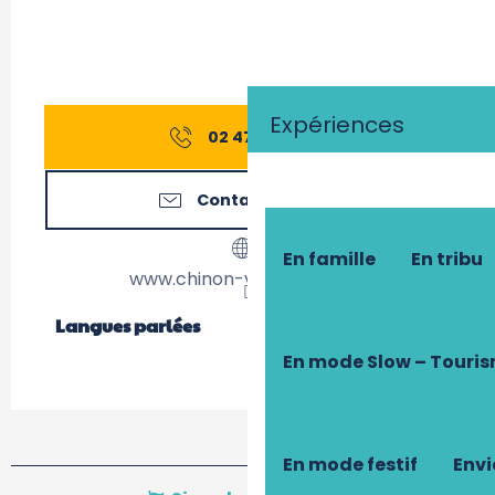
Expériences
02 47 93 92
▒▒
Contactez-nous
En famille
En tribu
www.chinon-vienne-loire.fr
Langues parlées
Langues parlées
En mode Slow – Touri
En mode festif
Envi