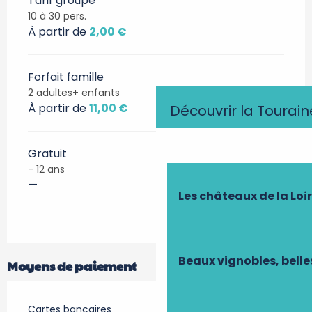
Tarif groupe
10 à 30 pers.
À partir de
2,00 €
Forfait famille
2 adultes+ enfants
À partir de
11,00 €
Découvrir la Tourain
Gratuit
- 12 ans
—
Les châteaux de la Loi
Beaux vignobles, belle
Moyens de paiement
Cartes bancaires