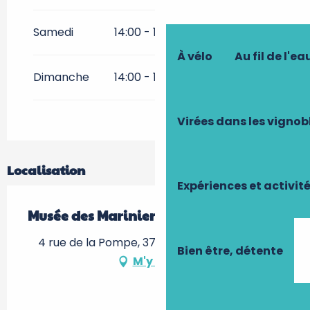
Du
8 avril 2027
au
2 mai 2027
Samedi
14:00 - 18:00
Du
17 juin 2027
au
19
À vélo
Au fil de l'ea
septembre 2027
Dimanche
14:00 - 18:00
Du
21 octobre 2027
au
31
octobre 2027
Virées dans les vignob
Localisation
Expériences et activit
Musée des Mariniers
4 rue de la Pompe, 37140 Chouzé-sur-Loire
Bien être, détente
M'y rendre