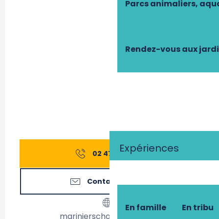
Parcs animaliers, aq
Rendez-vous aux jard
Expériences
02 47 95 18
▒▒
Contactez-nous
En famille
En tribu
marinierschouzesurloire.fr