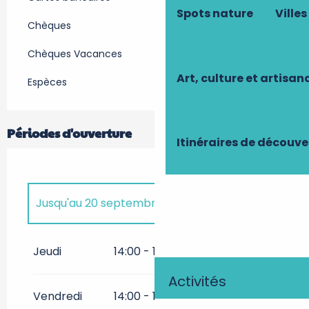
Spots nature
Villes
Chèques
Chèques Vacances
Art, culture et artisan
Espèces
Périodes d'ouverture
Itinéraires de découve
Jusqu'au
20 septembre 2026
Du
9 avril 2026
au
3 mai 2026
Jeudi
14:00 - 18:00
Du
22 octobre 2026
au
1
Activités
novembre 2026
Vendredi
14:00 - 18:00