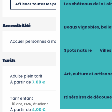
Les châteaux de la Loi
Afficher toutes les prestations
Accessibilité
Beaux vignobles, belle
Accueil personnes à mobilité réduite
Spots nature
Villes
Tarifs
Art, culture et artisan
Adulte plein tarif
À partir de
7,00 €
Itinéraires de découve
Tarif enfant
-10 ans, PMR, étudiant
À partir de
4,00 €