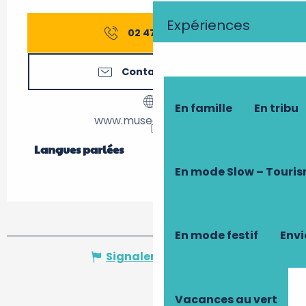
Expériences
02 47 56 03
▒▒
Contactez-nous
En famille
En tribu
www.museeducuir.org
Langues parlées
Langues parlées
En mode Slow – Touri
En mode festif
Envi
Signaler une erreur
Vacances au vert