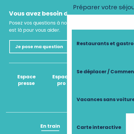
Préparer votre séjo
Vous avez besoin d'un conseil ?
Posez vos questions à notre assistant virtuel, il
est là pour vous aider.
Restaurants et gastr
Je pose ma question
Se déplacer / Comment
Espace
Espace
Comment venir
presse
pro
?
Vacances sans voitur
En train
En avion
Carte interactive