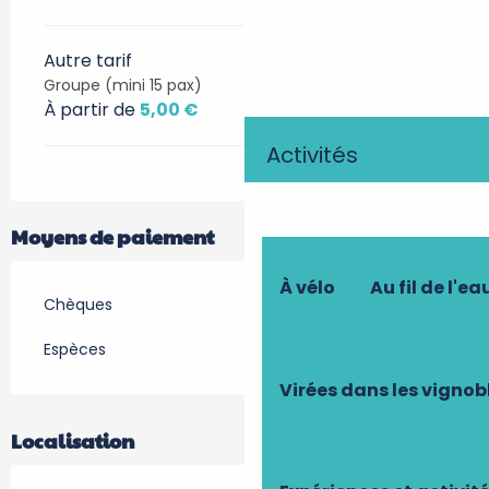
Autre tarif
Groupe (mini 15 pax)
À partir de
5,00 €
Activités
Moyens de paiement
À vélo
Au fil de l'ea
Chèques
Espèces
Virées dans les vignob
Localisation