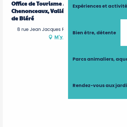
Office de Tourisme Autour de
Expériences et activit
Chenonceaux, Vallée du Cher Bureau
de Bléré
8 rue Jean Jacques Rousseau, 37150 Bléré
Bien être, détente
M'y rendre
Parcs animaliers, aq
Rendez-vous aux jard