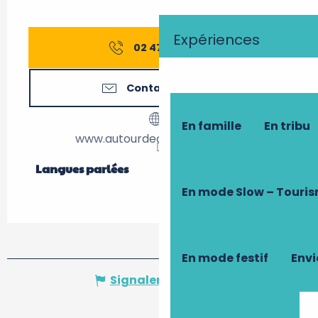
Expériences
02 47 57 93
▒▒
Contactez-nous
En famille
En tribu
www.autourdechenonceaux.fr
Langues parlées
Langues parlées
En mode Slow – Touri
En mode festif
Envi
Signaler une erreur