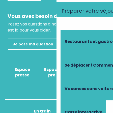
Préparer votre séjo
Vous avez besoin d'un conseil ?
Posez vos questions à notre assistant virtuel, il
est là pour vous aider.
Restaurants et gastr
Je pose ma question
Se déplacer / Comment
Espace
Espace
Comment venir
presse
pro
?
Vacances sans voitur
En train
En avion
Carte interactive