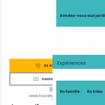
Rendez-vous aux jard
Expériences
02 47 98 58
▒▒
Contactez-nous
En famille
En tribu
www.tourainenature.com