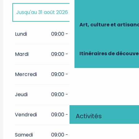
Jusqu'au
31 août 2026
Art, culture et artisan
Du
1 janvier 2026
au
31 mars
2026
Lundi
09:00 - 19:00
Du
1 avril 2026
au
30 juin 2026
Itinéraires de découve
Mardi
09:00 - 19:00
Du
1 septembre 2026
au
30
septembre 2026
Mercredi
09:00 - 19:00
Du
1 octobre 2026
au
31
décembre 2026
Jeudi
09:00 - 19:00
Vendredi
09:00 - 19:00
Activités
Samedi
09:00 - 19:00