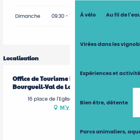
À vélo
Au fil de l'ea
Dimanche
09:30 - 13:00
Virées dans les vignob
Localisation
Expériences et activit
Office de Tourisme Langeais-
Bourgueil-Val de Loire (Bourgueil)
16 place de l'Eglise, 37140 Bourgueil
Bien être, détente
M'y rendre
Parcs animaliers, aq