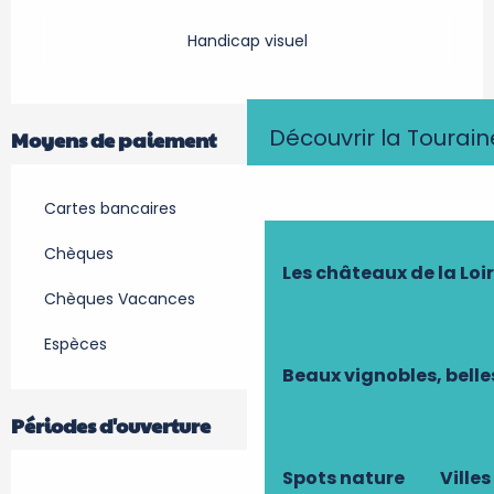
Handicap visuel
Découvrir la Tourain
Moyens de paiement
Cartes bancaires
Chèques
Les châteaux de la Loi
Chèques Vacances
Espèces
Beaux vignobles, belle
Périodes d'ouverture
Spots nature
Villes