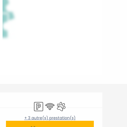
Ouverture et coordonnée
Parking
WiFi
Animaux acceptés
+ 3 autre(s) prestation(s)