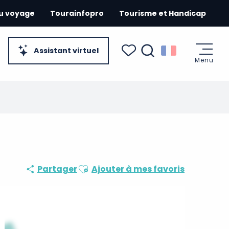
du voyage
Tourainfopro
Tourisme et Handicap
Assistant virtuel
Menu
Recherche
Voir les favoris
Ajouter aux favoris
Partager
Ajouter à mes favoris