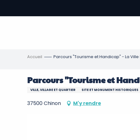
Aller
au
contenu
-
principal
re
ons
Accueil
Parcours "Tourisme et Handicap" - La Ville 
Parcours "Tourisme et Handic
VILLE, VILLAGE ET QUARTIER
SITE ET MONUMENT HISTORIQUES
37500 Chinon
M'y rendre