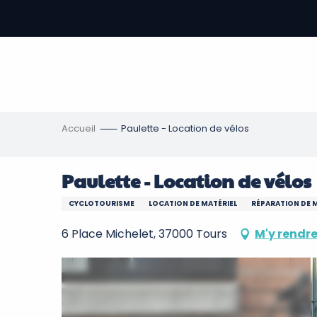
Aller
au
contenu
-
principal
re
ons
Accueil
Paulette - Location de vélos
Paulette - Location de vélos
CYCLOTOURISME
LOCATION DE MATÉRIEL
RÉPARATION DE 
6 Place Michelet, 37000 Tours
M'y rendr