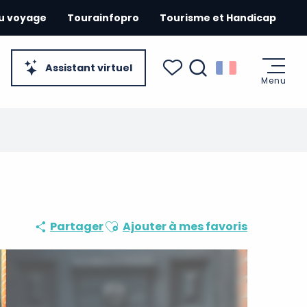
du voyage
Tourainfopro
Tourisme et Handicap
Assistant virtuel
Menu
Recherche
Voir les favoris
Ajouter aux favoris
Partager
Ajouter à mes favoris