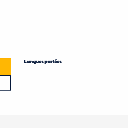
Langues parlées
Langues parlées