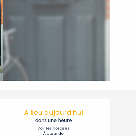
Ouverture et coordonnée
A lieu aujourd'hui
dans une heure
Voir les horaires
À partir de