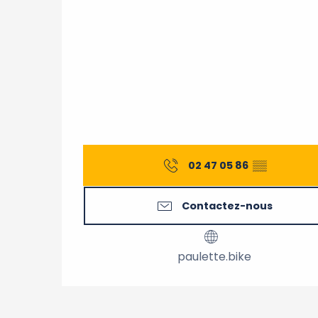
02 47 05 86
▒▒
Contactez-nous
paulette.bike