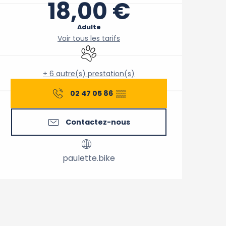
18,00 €
Adulte
Voir tous les tarifs
Animaux acceptés
+ 6 autre(s) prestation(s)
02 47 05 86
▒▒
Contactez-nous
paulette.bike