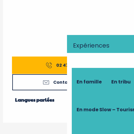
Expériences
02 47 92 62
▒▒
En famille
En tribu
Contactez-nous
Langues parlées
Langues parlées
En mode Slow – Touri