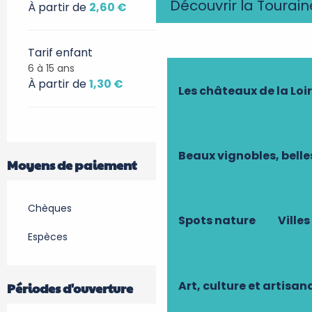
Découvrir la Tourain
À partir de
2,60 €
Tarif enfant
6 à 15 ans
À partir de
1,30 €
Les châteaux de la Loi
Beaux vignobles, belle
Moyens de paiement
Chèques
Spots nature
Villes
Espèces
Art, culture et artisan
Périodes d'ouverture