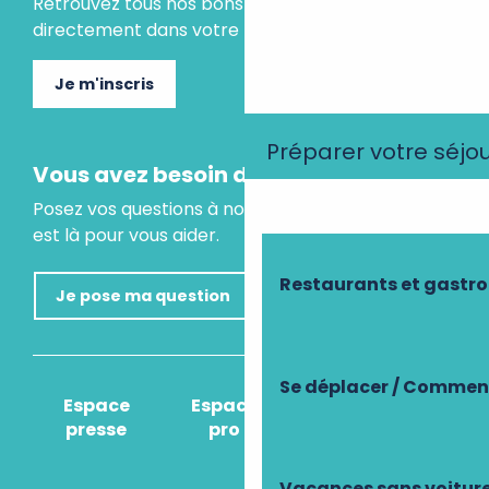
Retrouvez tous nos bons plans et idées séjours
directement dans votre boite mail.
Je m'inscris
Préparer votre séjo
Vous avez besoin d'un conseil ?
Posez vos questions à notre assistant virtuel, il
est là pour vous aider.
Restaurants et gastr
Je pose ma question
Se déplacer / Comment
Espace
Espace
Comment venir
presse
pro
?
Vacances sans voitur