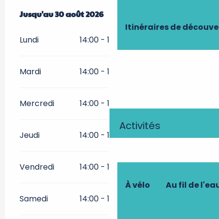
Du
Jusqu'au
27 juin 2026
30 août 2026
au
30 août 2026
Itinéraires de découve
Lundi
14:00 - 19:30
Mardi
14:00 - 19:30
Mercredi
14:00 - 19:30
Activités
Jeudi
14:00 - 19:30
Vendredi
14:00 - 19:30
À vélo
Au fil de l'ea
Samedi
14:00 - 19:30