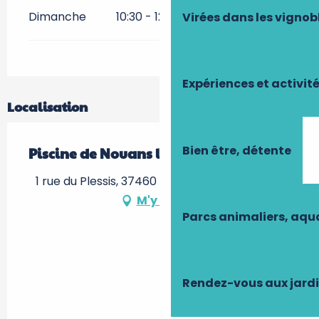
Dimanche
10:30 - 12:30
14:00 - 19:30
Virées dans les vignob
Expériences et activit
Localisation
Bien être, détente
Piscine de Nouans les Fontaines
1 rue du Plessis, 37460 Nouans-les-Fontaines
M'y rendre
Parcs animaliers, aq
Rendez-vous aux jard