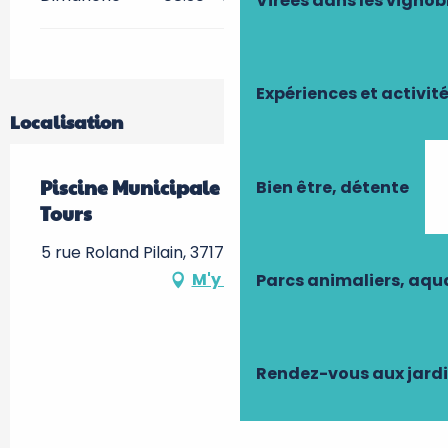
Virées dans les vignob
Expériences et activit
Localisation
Piscine Municipale Chambray-lès-
Bien être, détente
Tours
5 rue Roland Pilain, 37170 Chambray-lès-Tours
M'y rendre
Parcs animaliers, aq
Rendez-vous aux jard