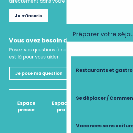
directement dans votre boite mail.
Je m'inscris
Préparer votre séjo
Vous avez besoin d'un conseil ?
Posez vos questions à notre assistant virtuel, il
est là pour vous aider.
Restaurants et gastr
Je pose ma question
Se déplacer / Comment
Espace
Espace
Comment venir
presse
pro
?
Vacances sans voitur