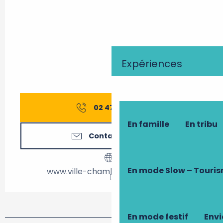
Expériences
02 47 48 17
▒▒
En famille
En tribu
Contactez-nous
En mode Slow – Touri
www.ville-chambray-les-tours.fr
En mode festif
Envi