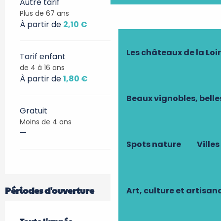
Autre tarif
Plus de 67 ans
À partir de
2,10 €
Les châteaux de la Loi
Tarif enfant
de 4 à 16 ans
À partir de
1,80 €
Beaux vignobles, belle
Gratuit
Moins de 4 ans
—
Spots nature
Villes
Périodes d'ouverture
Art, culture et artisan