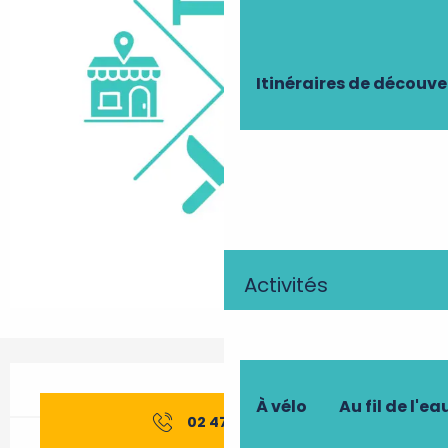
Itinéraires de découve
Activités
Ouverture et coordonnées
À vélo
Au fil de l'ea
02 47 65 50
▒▒