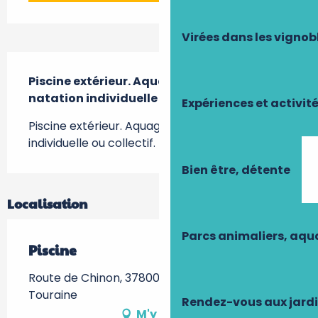
Virées dans les vignob
Description
Piscine extérieur. Aquagym, cours de 
natation individuelle ou collectif.
Expériences et activit
Piscine extérieur. Aquagym, cours de natation 
individuelle ou collectif.
Bien être, détente
Localisation
Parcs animaliers, aq
Piscine
Route de Chinon, 37800 Sainte-Maure-de-
Touraine
Rendez-vous aux jard
M'y rendre