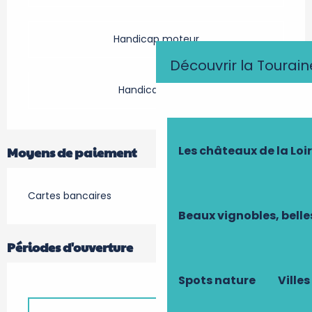
Handicap moteur
Découvrir la Tourain
Handicap visuel
Les châteaux de la Loi
Moyens de paiement
Cartes bancaires
Beaux vignobles, belle
Périodes d'ouverture
Spots nature
Villes