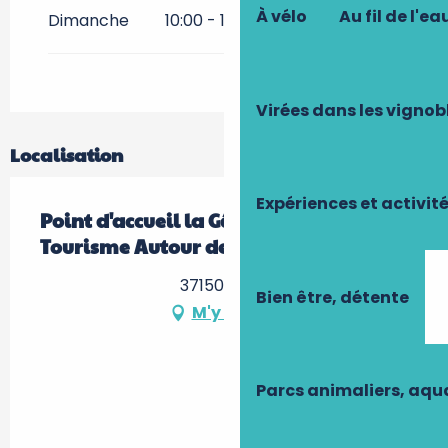
À vélo
Au fil de l'ea
Dimanche
10:00 - 12:30
14:00 - 17:30
Virées dans les vignob
Localisation
Expériences et activit
Point d'accueil la Gâtine - Office de
Tourisme Autour de Chenonceaux
37150 Bléré
Bien être, détente
M'y rendre
Parcs animaliers, aq