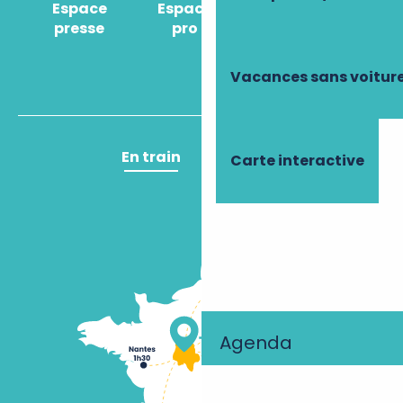
Espace
Espace
Comment venir
presse
pro
?
Vacances sans voitur
En train
En avion
Carte interactive
Agenda