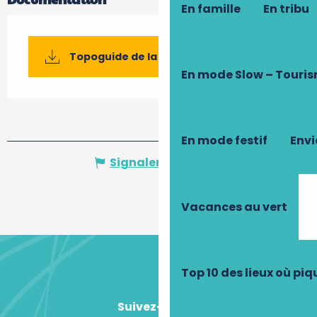
En famille
En tribu
Topoguide de la randonnée
En mode Slow – Touri
En mode festif
Envi
Signaler une erreur
Vacances au vert
Top 10 des lieux où pi
Suivez-nous !