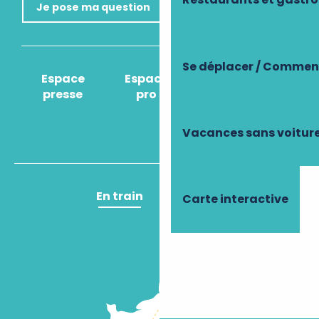
Je pose ma question
Se déplacer / Comment
Espace
Espace
Comment venir
presse
pro
?
Vacances sans voitur
En train
En avion
Carte interactive