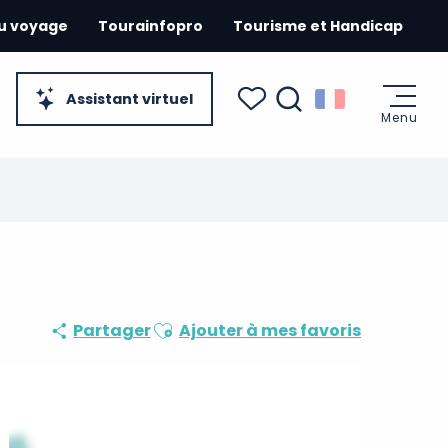
du voyage
Tourainfopro
Tourisme et Handicap
Assistant virtuel
Menu
Recherche
Voir les favoris
Ajouter aux favoris
Partager
Ajouter à mes favoris