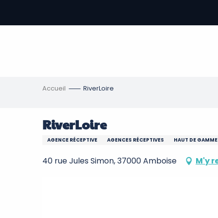
Aller
au
contenu
-
principal
re
ons
Accueil
RiverLoire
RiverLoire
AGENCE RÉCEPTIVE
AGENCES RÉCEPTIVES
HAUT DE GAMME
40 rue Jules Simon, 37000 Amboise
M'y r