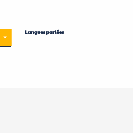
Langues parlées
Langues parlées