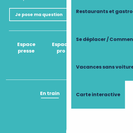
Restaurants et gastr
Je pose ma question
Se déplacer / Comment
Espace
Espace
Comment venir
presse
pro
?
Vacances sans voitur
En train
En avion
Carte interactive