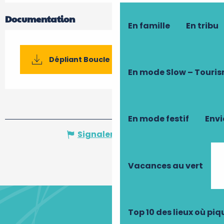
Documentation
En famille
En tribu
Dépliant Boucle 53
En mode Slow – Touri
En mode festif
Envi
Signaler une erreur
Vacances au vert
Top 10 des lieux où pi