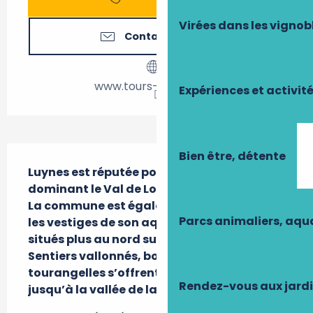
Virées dans les vignob
Contactez-nous
www.tours-tourisme.fr
Expériences et activit
Description
Bien être, détente
Luynes est réputée pour son château 
dominant le Val de Loire depuis son éperon. 
La commune est également connue pour 
Parcs animaliers, aq
les vestiges de son aqueduc gallo-romain 
situés plus au nord sur le coteau.

Sentiers vallonnés, bois et demeures 
tourangelles s’offrent au promeneur 
Rendez-vous aux jard
jusqu’à la vallée de la Bresme.