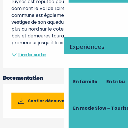
Luynes est réputée pour son château 
dominant le Val de Loire depuis son éperon. La 
commune est également connue pour les 
vestiges de son aqueduc gallo-romain situés 
plus au nord sur le coteau. Sentiers vallonnés, 
bois et demeures tourangelles s’offrent au 
promeneur jusqu’à la vallée de la Bresme....
Expériences
Lire la suite
Documentation
En famille
En tribu
Sentier découverte de Luynes
En mode Slow – Touri