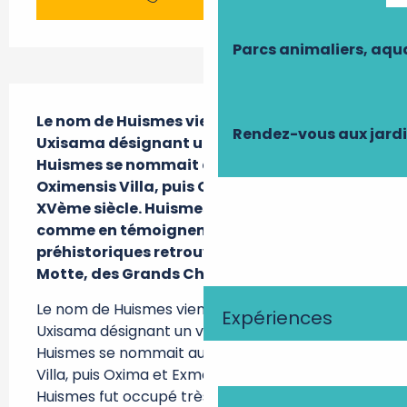
Parcs animaliers, aq
Description
Le nom de Huismes viendrait du gaulois 
Rendez-vous aux jard
Uxisama désignant un village très haut. 
Huismes se nommait au Xème siècle 
Oximensis Villa, puis Oxima et Exmes au 
XVème siècle. Huismes fut occupé très tôt, 
comme en témoignent les vestiges 
préhistoriques retrouvés sur les sites de la 
Motte, des Grands Champs,.
Le nom de Huismes viendrait du gaulois 
Expériences
Uxisama désignant un village très haut. 
Huismes se nommait au Xème siècle Oximensis 
Villa, puis Oxima et Exmes au XVème siècle. 
Huismes fut occupé très tôt, comme en 