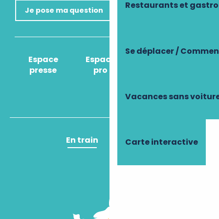
Restaurants et gastr
Je pose ma question
Se déplacer / Comment
Espace
Espace
Comment venir
presse
pro
?
Vacances sans voitur
En train
En avion
Carte interactive