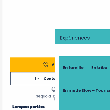
Expériences
Appeler
En famille
En tribu
Contactez-nous
En mode Slow – Touri
sequoia-rando.com
Langues parlées
Langues parlées