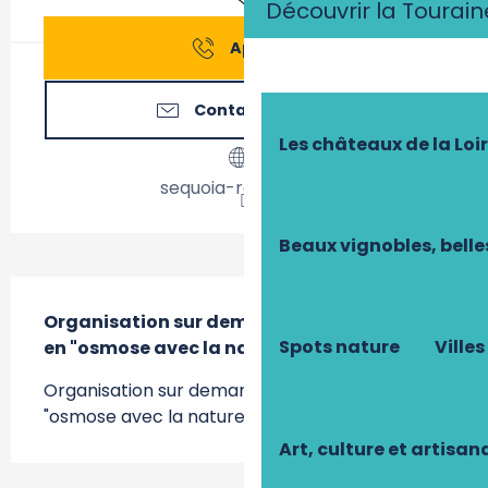
Découvrir la Tourain
Appeler
Contactez-nous
Les châteaux de la Loi
sequoia-rando.com
Beaux vignobles, belle
Description
Organisation sur demande de randonnées 
Spots nature
Villes
en "osmose avec la nature".
Organisation sur demande de randonnées en 
"osmose avec la nature".
Art, culture et artisan