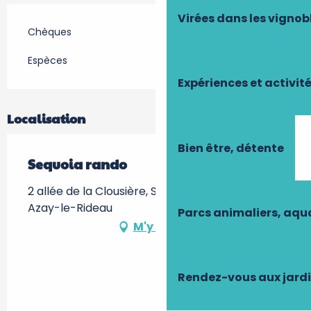
Virées dans les vignob
Chèques
Espèces
Expériences et activit
Localisation
Bien être, détente
Sequoia rando
2 allée de la Clousière, Sequoia rando, 37190
Azay-le-Rideau
Parcs animaliers, aq
M'y rendre
Rendez-vous aux jard