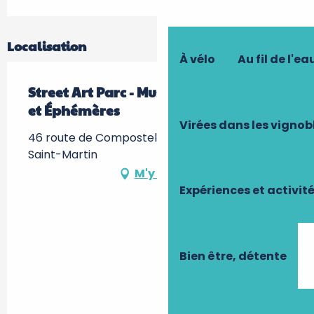
Localisation
À vélo
Au fil de l'ea
Street Art Parc - Musée d'Arts Urbains
et Éphémères
Virées dans les vignob
46 route de Compostelle, 37500 Candes-
Saint-Martin
M'y rendre
Expériences et activit
Bien être, détente