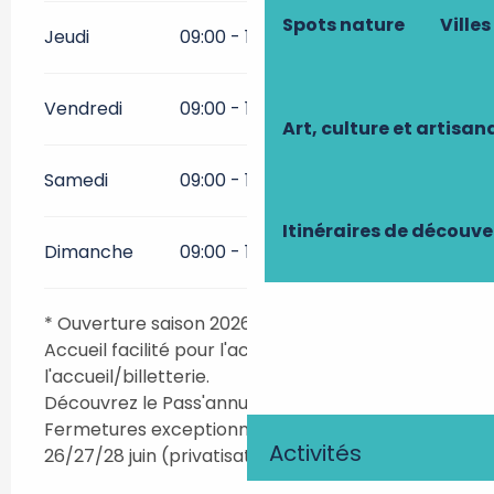
Spots nature
Villes
Jeudi
09:00 - 19:00
Vendredi
09:00 - 19:00
Art, culture et artisan
Samedi
09:00 - 19:00
Itinéraires de découve
Dimanche
09:00 - 19:00
* Ouverture saison 2026 : 1er avril.
Accueil facilité pour l'accès PMR. Contacter
l'accueil/billetterie.
Découvrez le Pass'annuel !
Fermetures exceptionnelles 2026 : 13/14 juin ;
Activités
26/27/28 juin (privatisation du Domaine).