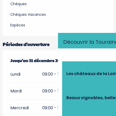
Chèques
Chèques Vacances
Espèces
Découvrir la Tourain
Périodes d'ouverture
Du
Jusqu'au
1 avril 2026
31 décembre 2026
au
31 décembre 2026
Les châteaux de la Loi
Lundi
09:00 - 19:00
Mardi
09:00 - 19:00
Beaux vignobles, belle
Mercredi
09:00 - 19:00