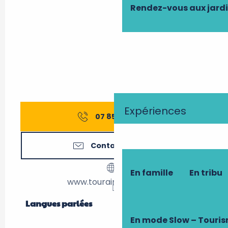
Rendez-vous aux jard
Expériences
07 85 53 87
▒▒
Contactez-nous
En famille
En tribu
www.touraine-a-velo.fr
Langues parlées
Langues parlées
En mode Slow – Touri