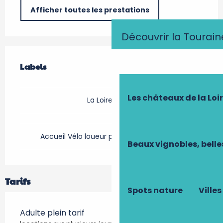
Afficher toutes les prestations
Découvrir la Tourain
Offres de prestations
Labels
Labels
Les châteaux de la Loi
La Loire à Vélo
Accueil Vélo loueur professionnel de vélo
Beaux vignobles, belle
Tarifs
Spots nature
Villes
Adulte plein tarif