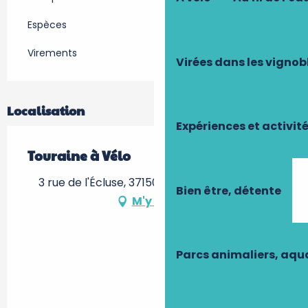
Espèces
Virements
Virées dans les vignob
Localisation
Expériences et activit
Touraine à Vélo
3 rue de l'Écluse, 37150 Civray-de-Touraine
Bien être, détente
M'y rendre
Parcs animaliers, aq