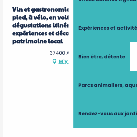
Vin et gastronomie : visite guidée à
pied, à vélo, en voiture de collection -
dégustations itinérantes -
Expériences et activit
expériences et découvertes du
patrimoine local
37400 Amboise
Bien être, détente
M'y rendre
Parcs animaliers, aq
Rendez-vous aux jard