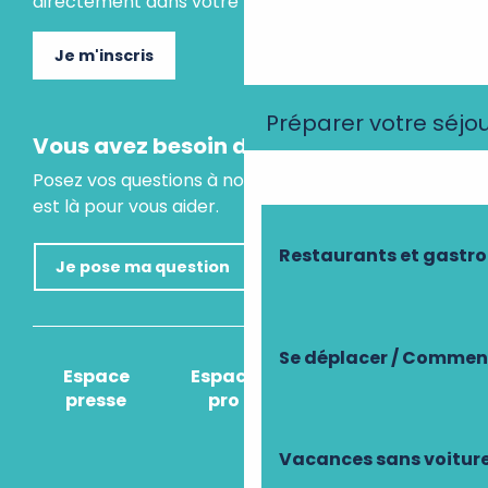
directement dans votre boite mail.
Je m'inscris
Préparer votre séjo
Vous avez besoin d'un conseil ?
Posez vos questions à notre assistant virtuel, il
est là pour vous aider.
Restaurants et gastr
Je pose ma question
Se déplacer / Comment
Espace
Espace
Comment venir
presse
pro
?
Vacances sans voitur