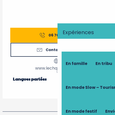
Expériences
06 70 49 13
▒▒
Contactez-nous
En famille
En tribu
www.lechaigourmet.fr
Langues parlées
Langues parlées
En mode Slow – Touri
En mode festif
Envi