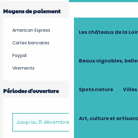
Moyens de paiement
American Express
Les châteaux de la Loi
Cartes bancaires
Paypal
Beaux vignobles, belle
Virements
Spots nature
Villes
Périodes d'ouverture
Art, culture et artisan
Jusqu'au
31 décembre 2026