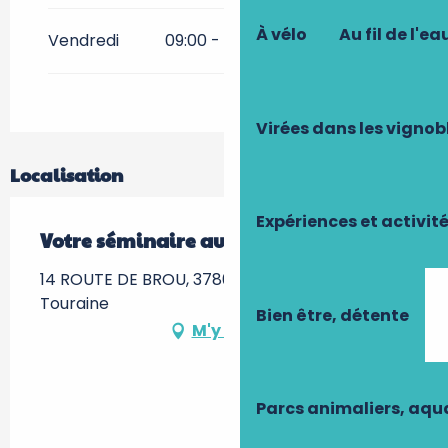
À vélo
Au fil de l'ea
Vendredi
09:00 - 17:00
Virées dans les vignob
Localisation
Expériences et activit
Votre séminaire au Domaine de Brou
14 ROUTE DE BROU, 37800 Noyant-de-
Touraine
Bien être, détente
M'y rendre
Parcs animaliers, aq