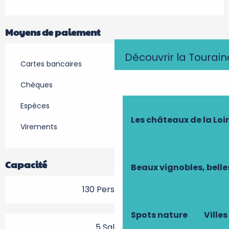
Moyens de paiement
Découvrir la Tourain
Cartes bancaires
Chèques
Espèces
Les châteaux de la Loi
Virements
Capacité
Beaux vignobles, belle
130 Personne(s)
Spots nature
Villes
5 Salle(s)