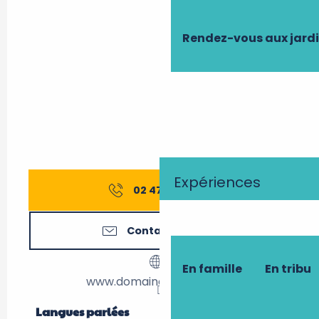
Rendez-vous aux jard
Expériences
02 47 65 80
▒▒
Contactez-nous
En famille
En tribu
www.domainedebrou.com
Langues parlées
Langues parlées