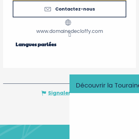
Contactez-nous
www.domainedecloffy.com
Langues parlées
Langues parlées
Découvrir la Tourain
Signaler une erreur