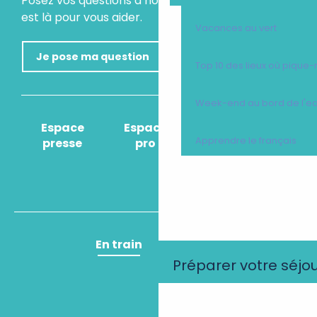
Posez vos questions à notre assistant virtuel, il
est là pour vous aider.
Vacances au vert
Je pose ma question
Top 10 des lieux où pique-
Week-end au bord de l'e
Espace
Espace
Comment venir
Apprendre le français
presse
pro
?
En train
En avion
Préparer votre séjo