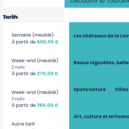
Découvrir la Tourain
Tarifs
Semaine (meublé)
Les châteaux de la Loi
À partir de
650,00 €
Week-end (meublé)
Beaux vignobles, belle
2 nuits
À partir de
270,00 €
Spots nature
Villes
Week-end (meublé)
3 nuits
À partir de
350,00 €
Art, culture et artisan
Autre tarif