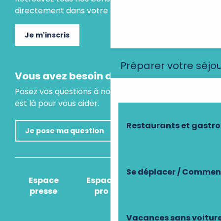
directement dans votre boite mail.
Je m'inscris
Préparer votre séjo
Vous avez besoin d'un conseil ?
Posez vos questions à notre assistant virtuel, il
est là pour vous aider.
Restaurants et gastr
Je pose ma question
Se déplacer / Comment
Espace
Espace
Comment venir
presse
pro
?
Vacances sans voitur