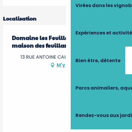
Virées dans les vignob
Localisation
Expériences et activit
Domaine les Feuillants - La petite
maison des feuillants
13 RUE ANTOINE CAILLÉ, 37220 Crouzilles
Bien être, détente
M'y rendre
Parcs animaliers, aq
Rendez-vous aux jard