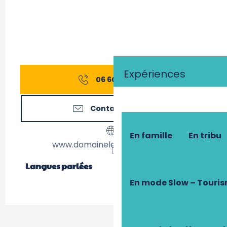
Expériences
06 60 59 61
▒▒
Contactez-nous
En famille
En tribu
www.domainelesfeuillants.com
Langues parlées
Langues parlées
En mode Slow – Touri