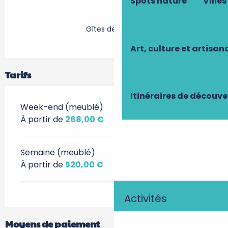
Spots nature
Villes
Gîtes de France
Art, culture et artisan
Tarifs
Itinéraires de découve
Week-end (meublé)
À partir de
268,00 €
Semaine (meublé)
À partir de
520,00 €
Activités
Moyens de paiement