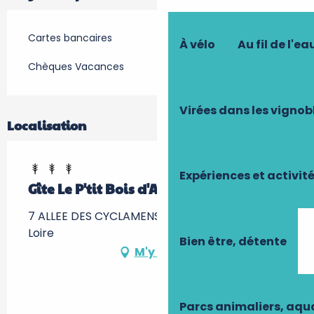
Cartes bancaires
À vélo
Au fil de l'ea
Chèques Vacances
Virées dans les vignob
Localisation
Expériences et activit
Gîte Le P'tit Bois d'Amour
7 ALLEE DES CYCLAMENS, 37270 Montlouis-sur-
Loire
Bien être, détente
M'y rendre
Parcs animaliers, aq