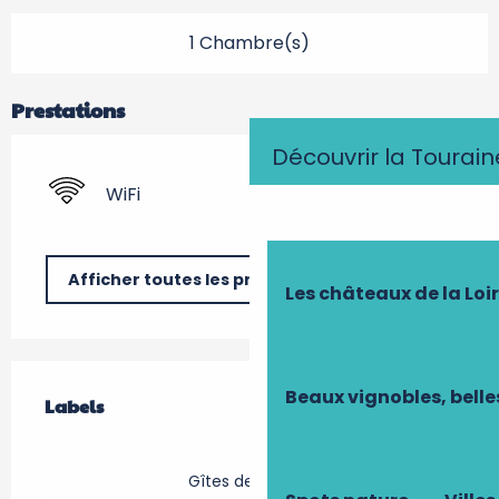
1 Chambre(s)
Prestations
Découvrir la Tourain
WiFi
Afficher toutes les prestations
Les châteaux de la Loi
Offres de prestations
Beaux vignobles, belle
Labels
Labels
Gîtes de France