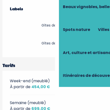
Offres de prestations
Beaux vignobles, belle
Labels
Labels
Gîtes de France
Spots nature
Villes
Gîtes de France
Art, culture et artisan
Tarifs
Itinéraires de découve
Week-end (meublé)
À partir de
454,00 €
Semaine (meublé)
À partir de
699,00 €