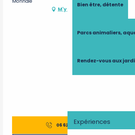
Monnaie
Bien être, détente
M'y rendre
Parcs animaliers, aq
Rendez-vous aux jard
Expériences
06 62 70 68
▒▒