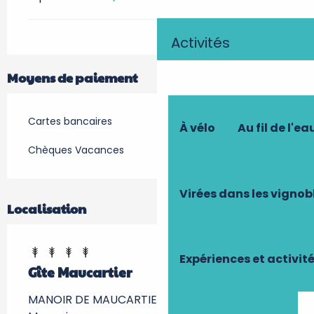
Activités
Moyens de paiement
Cartes bancaires
À vélo
Au fil de l'ea
Chèques Vacances
Virées dans les vignob
Localisation
Expériences et activit
Gîte Maucartier
MANOIR DE MAUCARTIER, MAUCARTIER, 37380