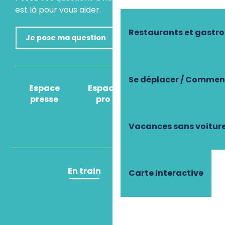
est là pour vous aider.
Restaurants et gastr
Je pose ma question
Se déplacer / Comment
Espace
Espace
Comment venir
presse
pro
?
Vacances sans voitur
En train
En avion
Carte interactive