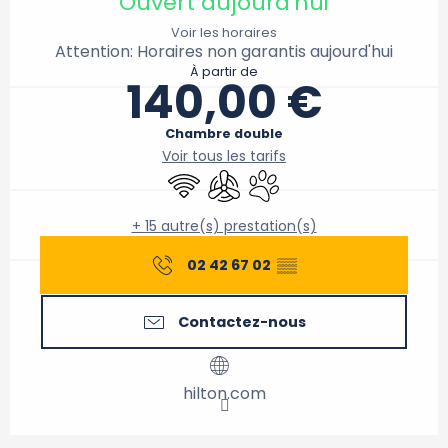
Ouvert aujourd'hui
Voir les horaires
Attention: Horaires non garantis aujourd'hui
À partir de
140,00 €
Chambre double
Voir tous les tarifs
WiFi
Air conditionné
Animaux acceptés
+ 15 autre(s) prestation(s)
02 42 67 02
▒▒
Contactez-nous
hilton.com