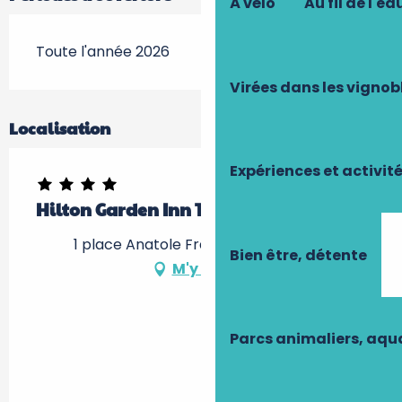
À vélo
Au fil de l'ea
Toute l'année 2026
Virées dans les vignob
Localisation
Expériences et activit
Hilton Garden Inn Tours Centre
1 place Anatole France, 37000 Tours
Bien être, détente
M'y rendre
Parcs animaliers, aq