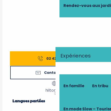
Rendez-vous aux jard
Expériences
02 42 67 02
▒▒
Contactez-nous
En famille
En tribu
hilton.com
Langues parlées
Langues parlées
En mode Slow – Touri