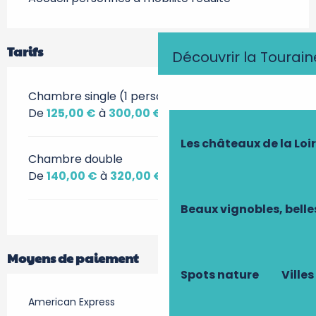
Tarifs
Découvrir la Tourain
Chambre single (1 personne)
De
125,00 €
à
300,00 €
Les châteaux de la Loi
Chambre double
De
140,00 €
à
320,00 €
Beaux vignobles, belle
Moyens de paiement
Spots nature
Villes
American Express