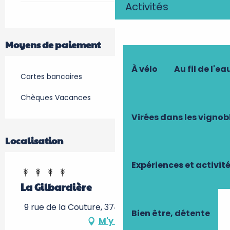
Activités
Moyens de paiement
À vélo
Au fil de l'ea
Cartes bancaires
Chèques Vacances
Virées dans les vignob
Localisation
Expériences et activit
La Gilbardière
9 rue de la Couture, 37420 Savigny-en-Véron
Bien être, détente
M'y rendre