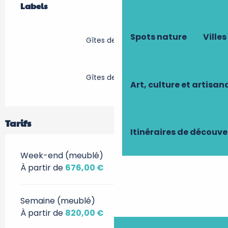
Labels
Labels
Spots nature
Villes
Gîtes de France
Gîtes de France
Art, culture et artisan
Tarifs
Itinéraires de découve
Week-end (meublé)
À partir de
676,00 €
Semaine (meublé)
À partir de
820,00 €