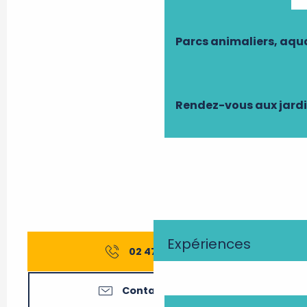
Parcs animaliers, aq
Rendez-vous aux jard
Expériences
02 47 27 56
▒▒
Contactez-nous