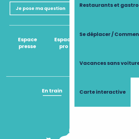
Restaurants et gastr
Je pose ma question
Se déplacer / Comment
Espace
Espace
Comment venir
presse
pro
?
Vacances sans voitur
En train
En avion
Carte interactive