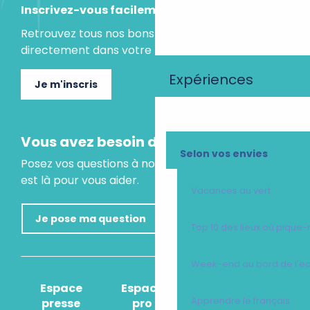
Inscrivez-vous facilement
Retrouvez tous nos bons plans et idées séjours
directement dans votre boite mail.
Expériences
Je m'inscris
Vous avez besoin d'un conseil ?
Selon vos envies
Posez vos questions à notre assistant virtuel, il
est là pour vous aider.
Vacances au vert
Je pose ma question
Top 10 des lieux où pique-
Week-end au bord de l'e
Espace
Espace
Comment venir
Apprendre le français
presse
pro
?