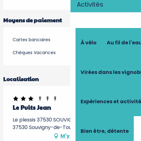
Activités
Moyens de paiement
Cartes bancaires
À vélo
Au fil de l'ea
Chèques Vacances
Virées dans les vignob
Localisation
Expériences et activit
Le Puits Jean
Le plessis 37530 SOUVIGNY DE T, Le Plessis,
37530 Souvigny-de-Touraine
Bien être, détente
M'y rendre