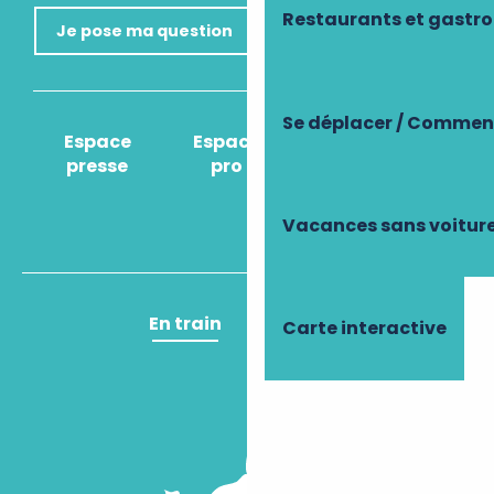
Restaurants et gastr
Je pose ma question
Se déplacer / Comment
Espace
Espace
Comment venir
presse
pro
?
Vacances sans voitur
En train
En avion
Carte interactive