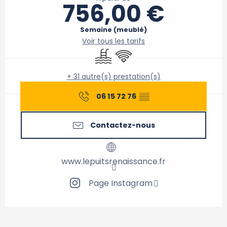
756,00 €
Semaine (meublé)
Voir tous les tarifs
Piscine
WiFi
+ 31 autre(s) prestation(s)
06 15 72 76
▒▒
Contactez-nous
www.lepuitsrenaissance.fr
Page Instagram