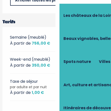
Afficher toutes les prestations
Les châteaux de la Loi
Tarifs
Semaine (meublé)
Beaux vignobles, belle
À partir de
756,00 €
Week-end (meublé)
Spots nature
Villes
À partir de
350,00 €
Taxe de séjour
Art, culture et artisan
par adulte et par nuit
À partir de
1,00 €
Itinéraires de découve