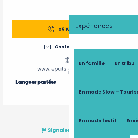
Expériences
06 15 72 76
▒▒
Contactez-nous
En famille
En tribu
www.lepuitsrenaissance.fr
Langues parlées
Langues parlées
En mode Slow – Touri
En mode festif
Envi
Signaler une erreur