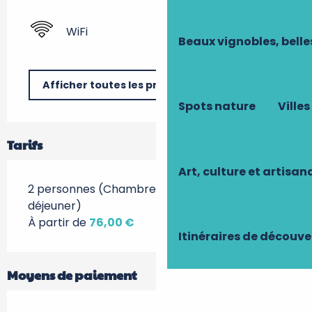
WiFi
Beaux vignobles, belle
Afficher toutes les prestations
Spots nature
Villes
Tarifs
Art, culture et artisan
2 personnes (Chambres d'hôtes + petit
déjeuner)
À partir de
76,00 €
Itinéraires de découve
Moyens de paiement