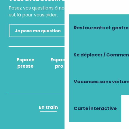
Posez vos questions à notre assistant virtuel, il
est là pour vous aider.
Restaurants et gastr
Je pose ma question
Se déplacer / Comment
Espace
Espace
Comment venir
presse
pro
?
Vacances sans voitur
En train
En avion
Carte interactive