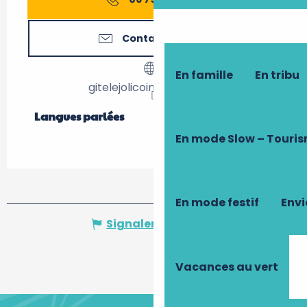
Contactez-nous
En famille
En tribu
gitelejolicoin.wixsite.com
Langues parlées
Langues parlées
En mode Slow – Touri
En mode festif
Envi
Signaler une erreur
Vacances au vert