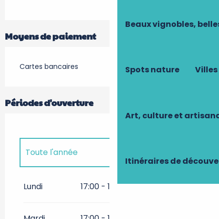
Beaux vignobles, belle
Moyens de paiement
Cartes bancaires
Spots nature
Villes
Périodes d'ouverture
Art, culture et artisan
Toute l'année
Itinéraires de découve
Toute l'année 2027
Lundi
17:00 - 11:00
Toute l'année 2028
Mardi
17:00 - 11:00