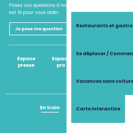
Posez vos questions à notre assistant virtuel, il
est là pour vous aider.
Restaurants et gastr
Je pose ma question
Se déplacer / Comment
Espace
Espace
Comment venir
presse
pro
?
Vacances sans voitur
En train
En avion
Carte interactive