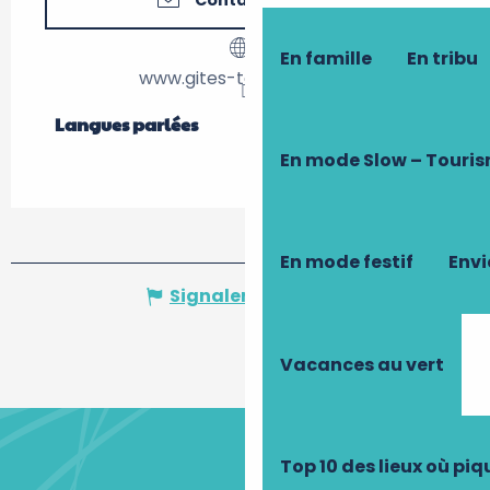
Contactez-nous
En famille
En tribu
www.gites-touraine.com
Langues parlées
Langues parlées
En mode Slow – Touri
En mode festif
Envi
Signaler une erreur
Vacances au vert
Top 10 des lieux où pi