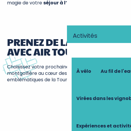
magie de votre
séjour à l’auberge
.
Activités
PRENEZ DE LA HAUTEUR
AVEC AIR TOURAINE !
Choisissez votre prochaine aventure en
À vélo
Au fil de l'ea
montgolfière au cœur des paysages
emblématiques de la Touraine.
Virées dans les vigno
Expériences et activi