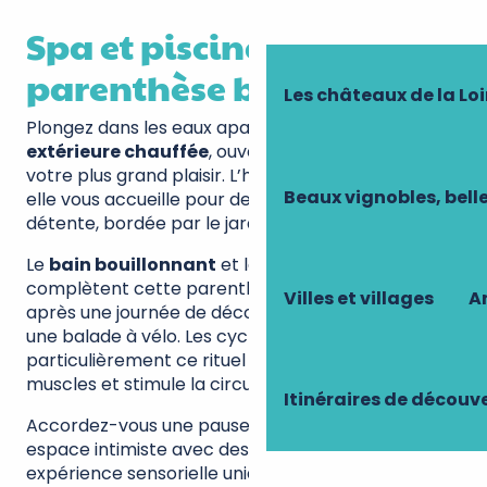
Spa et piscine :
parenthèse bien-être
Les châteaux de la Loi
Plongez dans les eaux apaisantes de la
piscine
extérieure chauffée
, ouverte toute l’année pour
votre plus grand plaisir. L’hiver à 32° et l’été à 27°,
Beaux vignobles, bell
elle vous accueille pour des moments de pure
détente, bordée par le jardin verdoyant.
Le
bain bouillonnant
et le
puits scandinave
complètent cette parenthèse bien-être, idéale
Villes et villages
Ar
après une journée de découverte des châteaux ou
une balade à vélo. Les cyclotouristes apprécient
particulièrement ce rituel nordique qui soulage les
muscles et stimule la circulation.
Itinéraires de découv
Accordez-vous une pause massage dans notre
espace intimiste avec des soins sur mesure. Une
expérience sensorielle unique qui prolonge la