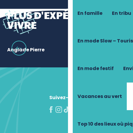
PLUS D'EXPÉRIENCES À
En famille
En tribu
VIVRE
En mode Slow – Touri
Anglade Pierre
Ba
En mode festif
Envi
Vacances au vert
Suivez-nous !
Top 10 des lieux où pi