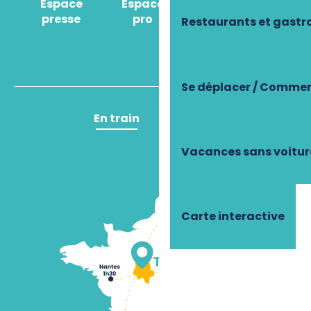
Espace
Espace
Comment venir
presse
pro
?
Restaurants et gast
Se déplacer / Commen
En train
En avion
Vacances sans voitur
Carte interactive