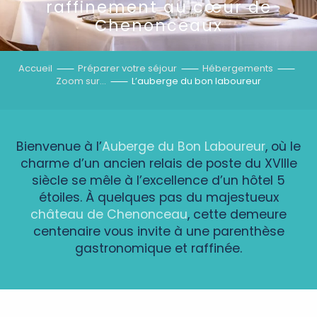
raffinement au cœur de
Chenonceaux
Accueil
Préparer votre séjour
Hébergements
Zoom sur…
L’auberge du bon laboureur
Bienvenue à l’
Auberge du Bon Laboureur
, où le
charme d’un ancien relais de poste du XVIIIe
siècle se mêle à l’excellence d’un hôtel 5
étoiles. À quelques pas du majestueux
château de Chenonceau
, cette demeure
centenaire vous invite à une parenthèse
gastronomique et raffinée.