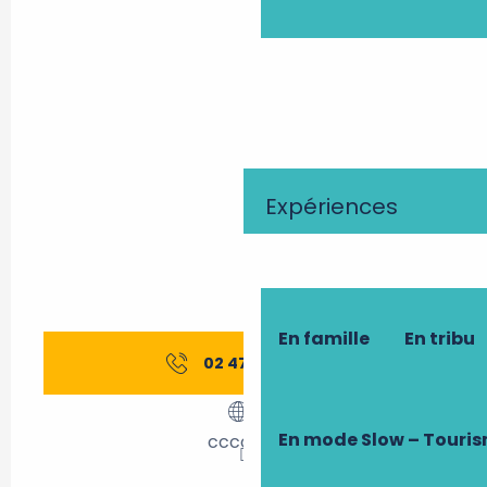
Expériences
En famille
En tribu
02 47 66 50
▒▒
En mode Slow – Touri
cccod.fr