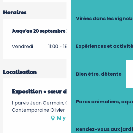
Horaires
Virées dans les vignob
Du
Jusqu'au
6 mars 2026
20 septembre 2026
au
20 septembre 2026
Expériences et activit
Vendredi
11:00 - 19:00
Localisation
Bien être, détente
Exposition • sœur de jour
Parcs animaliers, aq
1 parvis Jean Germain, Centre de Création
Contemporaine Olivier Debré -, 37000 Tours
M'y rendre
Rendez-vous aux jard