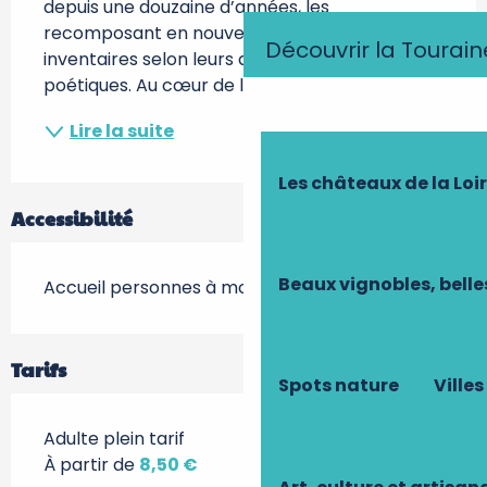
depuis une douzaine d’années, les 
recomposant en nouveaux ensembles et 
Découvrir la Tourain
inventaires selon leurs affinités sensibles et 
poétiques. Au cœur de l’exposition, une...
Lire la suite
Les châteaux de la Loi
Accessibilité
Beaux vignobles, belle
Accueil personnes à mobilité réduite
Tarifs
Spots nature
Villes
Adulte plein tarif
À partir de
8,50 €