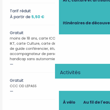
Art, culture et artisan
Tarif réduit
À partir de
5,50 €
Itinéraires de découve
Gratuit
moins de 18 ans, carte ICOM, carte ICOMOS, carte
IKT, carte Culture, carte de presse, carte AICA, carte
de guide conférencier, étudiants de TALM – Tours,
accompagnateur de personne en situation de
handicap sans autonomie
—
Activités
Gratuit
CCC OD LEPASS
—
À vélo
Au fil de l'ea