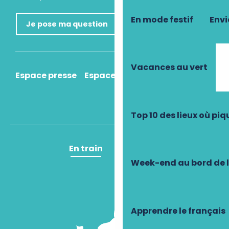
En mode festif
Envi
Je pose ma question
Vacances au vert
Espace presse
Espace pro
Comment venir ?
Top 10 des lieux où pi
En train
En avion
Week-end au bord de 
Apprendre le français