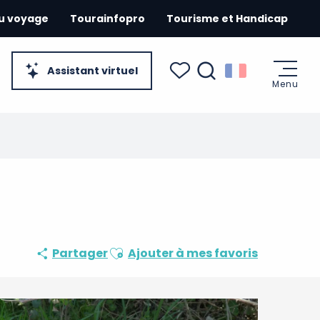
du voyage
Tourainfopro
Tourisme et Handicap
Assistant virtuel
Menu
Recherche
Voir les favoris
Ajouter aux favoris
Partager
Ajouter à mes favoris