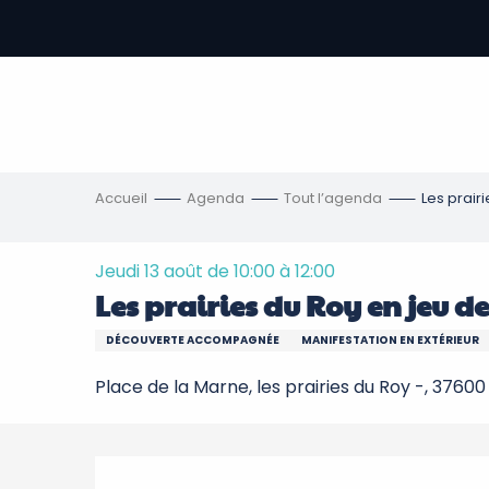
Aller
au
contenu
-
principal
re
ons
Accueil
Agenda
Tout l’agenda
Les prair
Jeudi 13 août de 10:00 à 12:00
Les prairies du Roy en jeu d
DÉCOUVERTE ACCOMPAGNÉE
MANIFESTATION EN EXTÉRIEUR
Place de la Marne, les prairies du Roy -, 3760
Description