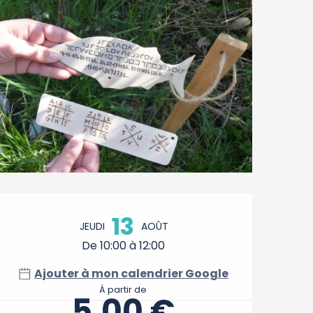
Ouverture et coordonnée
13
JEUDI
AOÛT
De 10:00 à 12:00
Ajouter à mon calendrier Google
À partir de
5,00 €