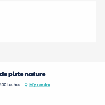
 de piste nature
37600 Loches
M'y rendre