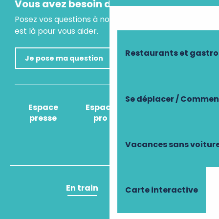
Vous avez besoin d'un conseil ?
Posez vos questions à notre assistant virtuel, il
est là pour vous aider.
Restaurants et gastr
Je pose ma question
Se déplacer / Comment
Espace
Espace
Comment venir
presse
pro
?
Vacances sans voitur
En train
En avion
Carte interactive