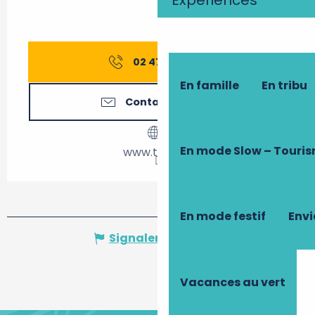
02 47 21 65
▒▒
En famille
En tribu
Contactez-nous
En mode Slow – Touri
www.tours.fr
En mode festif
Envi
Signaler une erreur
Vacances au vert