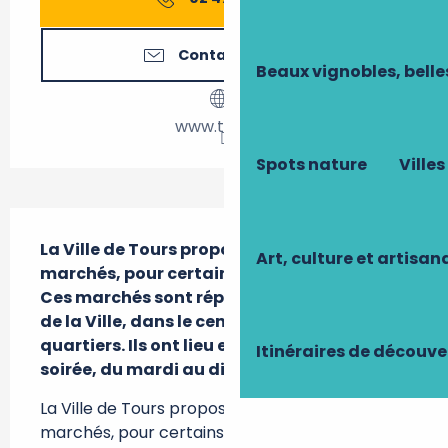
Contactez-nous
Beaux vignobles, belle
www.tours.fr
Spots nature
Villes
Description
La Ville de Tours propose de nombreux 
Art, culture et artisan
marchés, pour certains bihebdomadaires.

Ces marchés sont répartis sur l’ensemble 
de la Ville, dans le centre-ville et les 
quartiers. Ils ont lieu en matinée ou en 
Itinéraires de découve
soirée, du mardi au dimanche.
La Ville de Tours propose de nombreux 
marchés, pour certains bihebdomadaires. Ces 