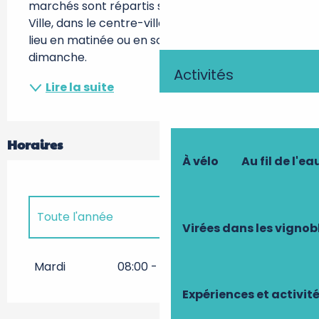
marchés sont répartis sur l’ensemble de la 
Ville, dans le centre-ville et les quartiers. Ils ont 
lieu en matinée ou en soirée, du mardi au 
dimanche.
Activités
Lire la suite
Horaires
À vélo
Au fil de l'ea
Toute l'année
Virées dans les vignob
Toute l'année 2027
Mardi
08:00 - 12:30
Expériences et activit
Toute l'année 2028