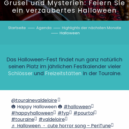
Grusel und Mysterien: Feiern Sie
ein verzaubertes Halloween
Startseite
Agenda
Highlights der nächsten Monate
Halloween
Das Halloween-Fest findet nun ganz natürlich
seinen Platz im jährlichen Festkalender vieler
Schlösser
und
Freizeitstätten
in der Touraine.
@tourainevaldeloire
🎃 Happy Halloween 🎃
#halloween
#happyhalloween
#fyp
#pourtoi
#touraine
#valdeloire
♬ Halloween ・ cute horror song – PeriTune