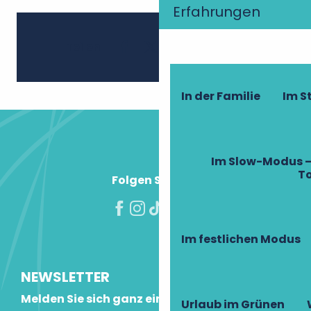
Erfahrungen
Ajouter 
Teilen
In der Familie
Im 
Im Slow-Modus –
T
Folgen Sie uns!
Im festlichen Modus
NEWSLETTER
Melden Sie sich ganz einfach an!
Urlaub im Grünen