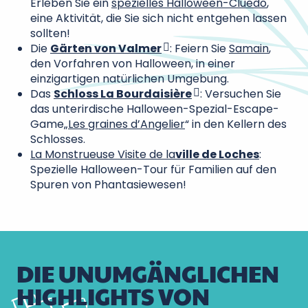
Erleben Sie ein
spezielles Halloween-Cluedo
,
eine Aktivität, die Sie sich nicht entgehen lassen
sollten!
Die
Gärten von Valmer
: Feiern Sie
Samain
,
den Vorfahren von Halloween, in einer
einzigartigen natürlichen Umgebung.
Das
Schloss La Bourdaisière
: Versuchen Sie
das unterirdische Halloween-Spezial-Escape-
Game
„Les graines d’Angelier
“ in den Kellern des
Schlosses.
La Monstrueuse Visite de la
ville de Loches
:
Spezielle Halloween-Tour für Familien auf den
Spuren von Phantasiewesen!
DIE UNUMGÄNGLICHEN
HIGHLIGHTS VON