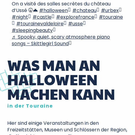
On a visité des salles secrètes du château
d’Ussé 🤫🦇
#halloween
#chateau
#urbex
#night
#castle
#explorefrance
#touraine
#tourainevaldeloire
#usse
#sleepingbeauty
♬ Spooky, quiet, scary atmosphere piano
songs – Skittlegirl Sound
WAS MAN AN
HALLOWEEN
MACHEN KANN
in der Touraine
Hier sind einige Veranstaltungen in den
Freizeitstätten, Museen und Schlössern der Region,