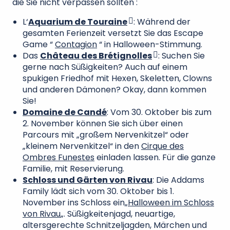
die Sie nicht verpassen sollten :
L‘
Aquarium de Touraine
: Während der
gesamten Ferienzeit versetzt Sie das Escape
Game “
Contagion
“ in Halloween-Stimmung.
Das
Château des Brétignolles
: Suchen Sie
gerne nach Süßigkeiten? Auch auf einem
spukigen Friedhof mit Hexen, Skeletten, Clowns
und anderen Dämonen? Okay, dann kommen
Sie!
Domaine de Candé
: Vom 30. Oktober bis zum
2. November können Sie sich über einen
Parcours mit „großem Nervenkitzel“ oder
„kleinem Nervenkitzel“ in den
Cirque des
Ombres Funestes
einladen lassen. Für die ganze
Familie, mit Reservierung.
Schloss und Gärten von Rivau
: Die Addams
Family lädt sich vom 30. Oktober bis 1.
November ins Schloss ein
„Halloween im Schloss
von Rivau
„. Süßigkeitenjagd, neuartige,
altersgerechte Schnitzeljagden, Märchen und