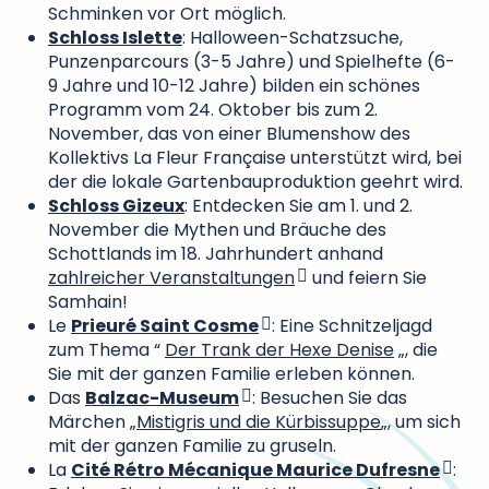
Schminken vor Ort möglich.
Schloss Islette
: Halloween-Schatzsuche,
Punzenparcours (3-5 Jahre) und Spielhefte (6-
9 Jahre und 10-12 Jahre) bilden ein schönes
Programm vom 24. Oktober bis zum 2.
November, das von einer Blumenshow des
Kollektivs La Fleur Française unterstützt wird, bei
der die lokale Gartenbauproduktion geehrt wird.
Schloss Gizeux
: Entdecken Sie am 1. und 2.
November die Mythen und Bräuche des
Schottlands im 18. Jahrhundert anhand
zahlreicher Veranstaltungen
und feiern Sie
Samhain!
Le
Prieuré Saint Cosme
: Eine Schnitzeljagd
zum Thema “
Der Trank der Hexe Denise
„, die
Sie mit der ganzen Familie erleben können.
Das
Balzac-Museum
: Besuchen Sie das
Märchen „
Mistigris und die Kürbissuppe
„, um sich
mit der ganzen Familie zu gruseln.
La
Cité Rétro Mécanique Maurice Dufresne
: