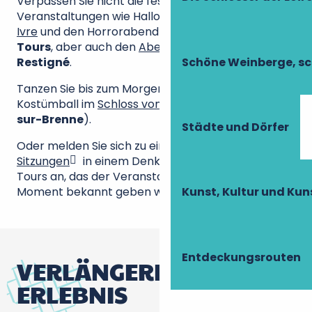
Verpassen Sie nicht die festlichen
Veranstaltungen wie Halloween by Slay! im
Bateau
Ivre
und den Horrorabend im Espace Gentiana in
Tours
, aber auch den
Abend im Valley Bio
in
Schöne Weinberge, sc
Restigné
.
Tanzen Sie bis zum Morgen beim Halloween-
Kostümball im
Schloss von Jallanges
(Vernou-
sur-Brenne
).
Städte und Dörfer
Oder melden Sie sich zu einer der
Crimochato-
Sitzungen
in einem Denkmal 20 km südlich von
Tours an, das der Veranstalter erst im letzten
Moment bekannt geben wird…
Kunst, Kultur und Ku
Entdeckungsrouten
VERLÄNGERN SIE DAS
ERLEBNIS