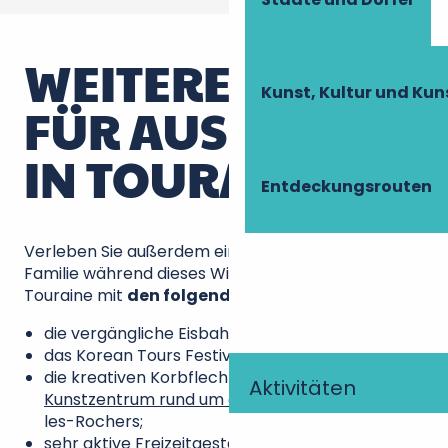
WEITERE IDEEN
Kunst, Kultur und Ku
FÜR AUSFLÜGE
IN TOURAINE
Entdeckungsrouten
Verleben Sie außerdem eine tolle Zeit mit der
Familie während dieses Winterurlaubs in der
Touraine mit
den folgenden Vorschlägen
:
die vergängliche Eisbahn in Amboise.
das Korean Tours Festival,
die kreativen Korbflechtwerkstätten im
Aktivitäten
Kunstzentrum rund um die Weide
, in Villaines-
les-Rochers;
sehr aktive Freizeitgestaltung: Gokartfahren