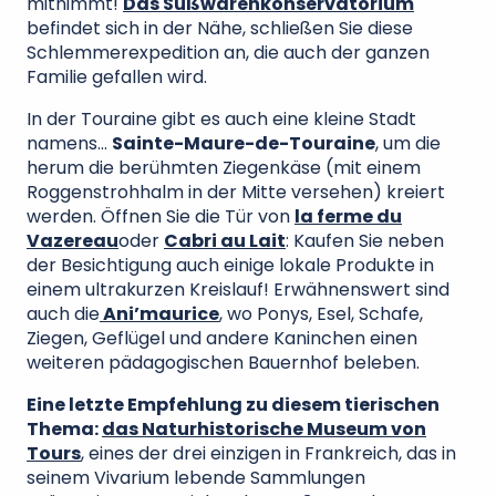
mitnimmt!
Das Süßwarenkonservatorium
befindet sich in der Nähe, schließen Sie diese
Schlemmerexpedition an, die auch der ganzen
Familie gefallen wird.
In der Touraine gibt es auch eine kleine Stadt
namens…
Sainte-Maure-de-Touraine
, um die
herum die berühmten Ziegenkäse (mit einem
Roggenstrohhalm in der Mitte versehen) kreiert
werden. Öffnen Sie die Tür von
la ferme du
Vazereau
oder
Cabri au Lait
: Kaufen Sie neben
der Besichtigung auch einige lokale Produkte in
einem ultrakurzen Kreislauf! Erwähnenswert sind
auch die
Ani’maurice
, wo Ponys, Esel, Schafe,
Ziegen, Geflügel und andere Kaninchen einen
weiteren pädagogischen Bauernhof beleben.
Eine letzte Empfehlung zu diesem tierischen
Thema:
das Naturhistorische Museum von
Tours
, eines der drei einzigen in Frankreich, das in
seinem Vivarium lebende Sammlungen