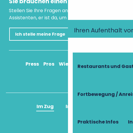
Sie brauchen einen Rat?
Stellen Sie Ihre Fragen an unseren virtuellen
Assistenten, er ist da, um Ihnen zu helfen.
Ihren Aufenthalt vo
Ich stelle meine Frage
Press
Pros
Wie komme ich an?
Restaurants und Gas
Fortbewegung / Anrei
Im Zug
Im Flugzeug
Praktische Infos
I