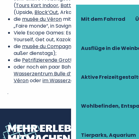
(
Tours Kart Indoor
,
Battle Kart
), Klettern
(Upside,
Block’Out
, Arkose)…
die
musée du Véron
mit der Dauerausstellung
Mit dem Fahrrad
Ü
„Faire monde“, in Savigny-en-Véron;
Viele Escape Games: Escape Express, Escape
Yourself, Get out, Kazoku, à la ferme…
die
musée du Compagnonnage
in Tours (täglich
Ausflüge in die Weinb
außer dienstags);
die
Petrifizierende Grotten
in Savonnières;
oder noch ein paar Bahnen im
Spadium
,
im
Wasserzentrum Bulle d’O
,
im Schwimmbad von
Aktive Freizeitgestal
Véron
oder
im Wasserzentrum des Sees
…
.
Wohlbefinden, Entsp
MEHR ERLEBNISSE ZUM
MITMACHEN
Tierparks, Aquarium