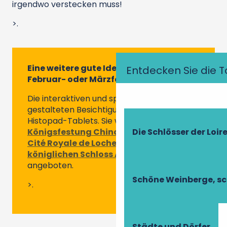
irgendwo verstecken muss!
>.
Eine weitere gute Idee für diese
Entdecken Sie die T
Februar- oder Märzferien
Die interaktiven und spielerisch
gestalteten Besichtigungen über die
Histopad-Tablets. Sie werden in der
Königsfestung Chinon
, aber auch in
der
Die Schlösser der Loir
Cité Royale de Loches
und
im
königlichen Schloss Amboise
angeboten.
Schöne Weinberge, sc
>.
Städte und Dörfer